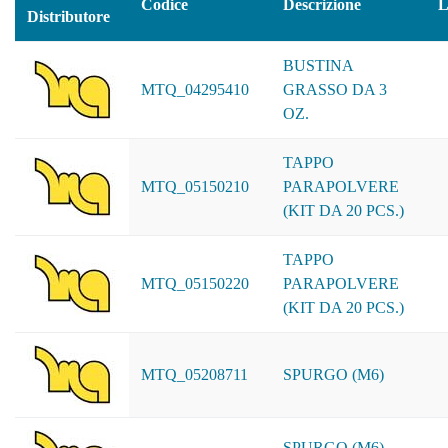
Codice
Descrizione
L
Distributore
BUSTINA
MTQ_04295410
GRASSO DA 3
OZ.
TAPPO
MTQ_05150210
PARAPOLVERE
(KIT DA 20 PCS.)
TAPPO
MTQ_05150220
PARAPOLVERE
(KIT DA 20 PCS.)
MTQ_05208711
SPURGO (M6)
SPURGO (M6)