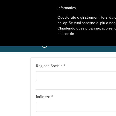
Informativa
Questo sito o gli strumenti terzi da q
policy. Se vuoi saperne di più o neg
Chiudendo questo banner, scorrendo
dei cookie.
Registrazione
Ragione Sociale *
Indirizzo *