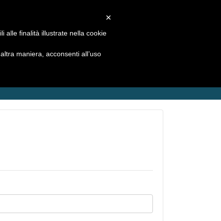
REGISTRATI
LOGIN
×
alle finalità illustrate nella cookie
ATALOGHI
COMPARATIVA PASTICCHE
ltra maniera, acconsenti all’uso