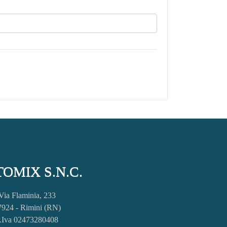
OMIX S.N.C.
Via Flaminia, 233
7924 - Rimini (RN)
.Iva 02473280408