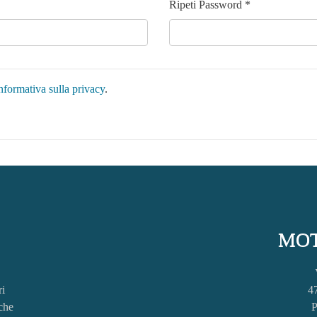
Ripeti Password *
nformativa sulla privacy
.
MOT
ri
4
che
P