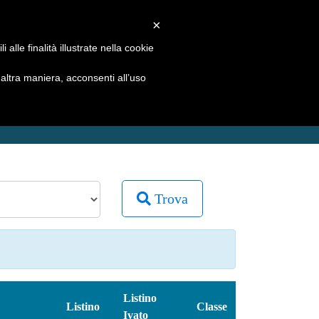
REGISTRATI
LOGIN
×
alle finalità illustrate nella cookie
ATALOGHI
COMPARATIVA PASTICCHE
ltra maniera, acconsenti all’uso
Trova
Listino
Listino
Classe
Ivato