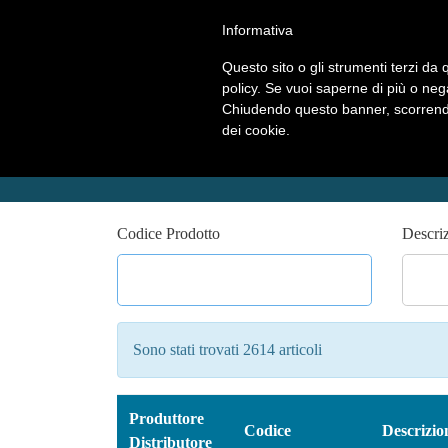
Informativa
Questo sito o gli strumenti terzi da q
policy. Se vuoi saperne di più o neg
Chiudendo questo banner, scorrendo
dei cookie.
Ricerca Articoli
Codice Prodotto
Descri
Sono stati trovati 2614 articoli
Produttore
Codice
Descrizio
Distributore