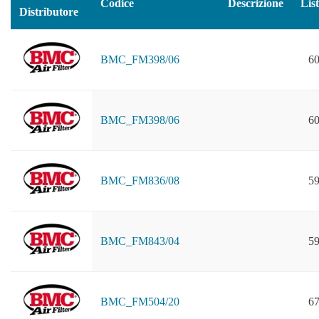
Codice
Descrizione
Lis
Distributore
BMC_FM398/06
60
BMC_FM398/06
60
BMC_FM836/08
59
BMC_FM843/04
59
BMC_FM504/20
67