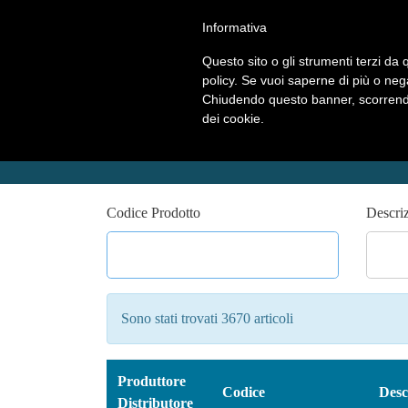
Informativa
Questo sito o gli strumenti terzi da q
policy. Se vuoi saperne di più o neg
Chiudendo questo banner, scorrendo
dei cookie.
Ricerca Articoli
Codice Prodotto
Descri
Sono stati trovati 3670 articoli
Produttore
Codice
Desc
Distributore