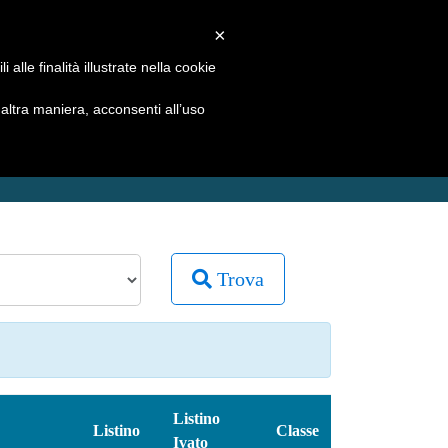
REGISTRATI
LOGIN
×
alle finalità illustrate nella cookie
ATALOGHI
COMPARATIVA PASTICCHE
ltra maniera, acconsenti all’uso
Trova
Listino
Listino
Classe
Ivato