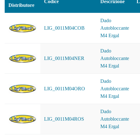
Codice
Descrizione
L
Distributore
Dado
LIG_0011M04COB
Autobloccante
M4 Ergal
Dado
LIG_0011M04NER
Autobloccante
M4 Ergal
Dado
LIG_0011M04ORO
Autobloccante
M4 Ergal
Dado
LIG_0011M04ROS
Autobloccante
M4 Ergal