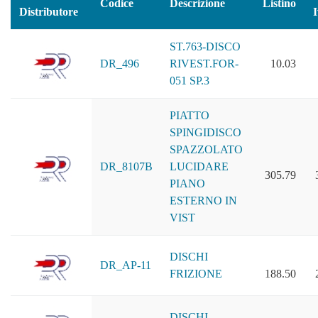
Codice
Descrizione
Listino
Distributore
I
ST.763-DISCO
DR_496
RIVEST.FOR-
10.03
051 SP.3
PIATTO
SPINGIDISCO
SPAZZOLATO
DR_8107B
LUCIDARE
305.79
PIANO
ESTERNO IN
VIST
DISCHI
DR_AP-11
FRIZIONE
188.50
DISCHI