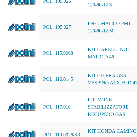
POL_105.026
120-80-12 S.
PNEUMATICO PMT
POL_105.027
120-80-12 M.
KIT GARELLI NOI-
POL_115.0068
MATIC D.46
KIT GILERA GSA-
POL_116.0145
VESPINO ALX,F9 D.4
POLMONE
POL_117.010
STABILIZZATORE
RECUPERO GAS
KIT HONDA CAMINO
POL_119.0028/SR