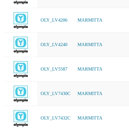
OLY_LV4206
MARMITTA
OLY_LV4240
MARMITTA
OLY_LV5587
MARMITTA
OLY_LV7430C
MARMITTA
OLY_LV7432C
MARMITTA