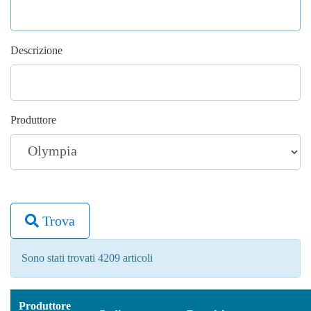
Descrizione
Produttore
Trova
Sono stati trovati 4209 articoli
Produttore