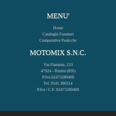
MENU'
Home
Cataloghi Fornitori
Comparativa Pasticche
MOTOMIX S.N.C.
Via Flaminia, 233
47924 - Rimini (RN)
P.Iva 02473280408
Tel. 0541.386514
P.Iva / C.F. 02473280408