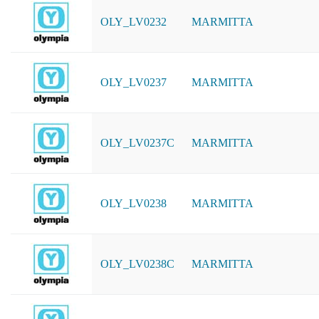
OLY_LV0232
MARMITTA
OLY_LV0237
MARMITTA
OLY_LV0237C
MARMITTA
OLY_LV0238
MARMITTA
OLY_LV0238C
MARMITTA