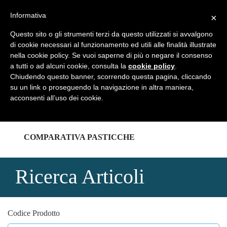
REGISTRATI
LOGIN
Informativa
×
Questo sito o gli strumenti terzi da questo utilizzati si avvalgono
di cookie necessari al funzionamento ed utili alle finalità illustrate
nella cookie policy. Se vuoi saperne di più o negare il consenso
a tutti o ad alcuni cookie, consulta la
cookie policy
.
HOME
Chiudendo questo banner, scorrendo questa pagina, cliccando
su un link o proseguendo la navigazione in altra maniera,
acconsenti all’uso dei cookie.
CATALOGHI
COMPARATIVA PASTICCHE
Ricerca Articoli
Codice Prodotto