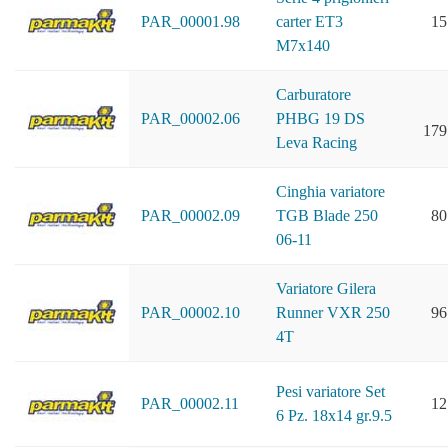
PAR_00001.98
carter ET3
15
M7x140
Carburatore
PAR_00002.06
PHBG 19 DS
179
Leva Racing
Cinghia variatore
PAR_00002.09
TGB Blade 250
80
06-11
Variatore Gilera
PAR_00002.10
Runner VXR 250
96
4T
Pesi variatore Set
PAR_00002.11
12
6 Pz. 18x14 gr.9.5