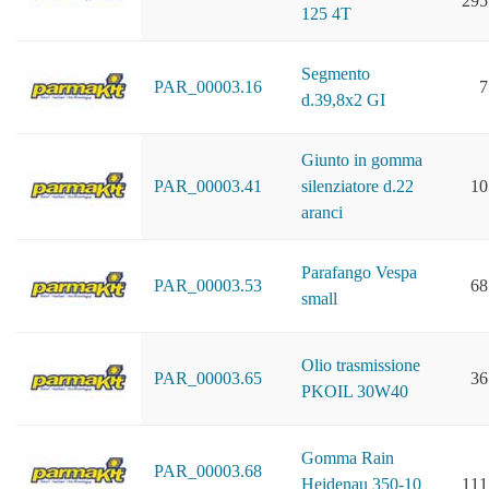
295
125 4T
Segmento
PAR_00003.16
7
d.39,8x2 GI
Giunto in gomma
PAR_00003.41
silenziatore d.22
10
aranci
Parafango Vespa
PAR_00003.53
68
small
Olio trasmissione
PAR_00003.65
36
PKOIL 30W40
Gomma Rain
PAR_00003.68
Heidenau 350-10
111