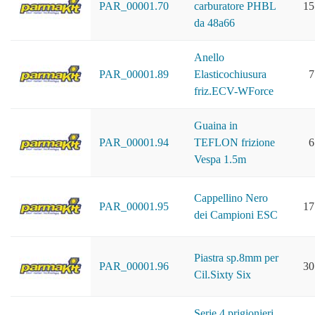
PAR_00001.70
carburatore PHBL
15
da 48a66
Anello
PAR_00001.89
Elasticochiusura
7
friz.ECV-WForce
Guaina in
PAR_00001.94
TEFLON frizione
6
Vespa 1.5m
Cappellino Nero
PAR_00001.95
17
dei Campioni ESC
Piastra sp.8mm per
PAR_00001.96
30
Cil.Sixty Six
Serie 4 prigionieri