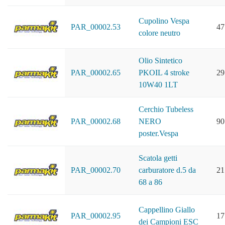
Cupolino Vespa
PAR_00002.53
47
colore neutro
Olio Sintetico
PAR_00002.65
PKOIL 4 stroke
29
10W40 1LT
Cerchio Tubeless
PAR_00002.68
NERO
90
poster.Vespa
Scatola getti
PAR_00002.70
carburatore d.5 da
21
68 a 86
Cappellino Giallo
PAR_00002.95
17
dei Campioni ESC