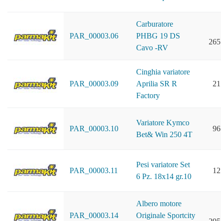
Carburatore
PAR_00003.06
PHBG 19 DS
265
Cavo -RV
Cinghia variatore
PAR_00003.09
Aprilia SR R
21
Factory
Variatore Kymco
PAR_00003.10
96
Bet& Win 250 4T
Pesi variatore Set
PAR_00003.11
12
6 Pz. 18x14 gr.10
Albero motore
PAR_00003.14
Originale Sportcity