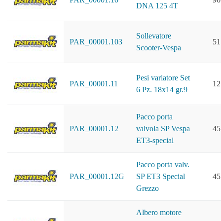
DNA 125 4T
Sollevatore
PAR_00001.103
51
Scooter-Vespa
Pesi variatore Set
PAR_00001.11
12
6 Pz. 18x14 gr.9
Pacco porta
PAR_00001.12
valvola SP Vespa
45
ET3-special
Pacco porta valv.
PAR_00001.12G
SP ET3 Special
45
Grezzo
Albero motore