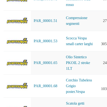
rosso
Compressione
PAR_00001.51
27
segmenti
Scocca Vespa
PAR_00001.53
small carter larghi
305
Olio Sintetico
PAR_00001.65
PKOIL 2 stroke
24
1LT
Cerchio Tubeless
PAR_00001.68
Grigio
103
poster.Vespa
Scatola getti