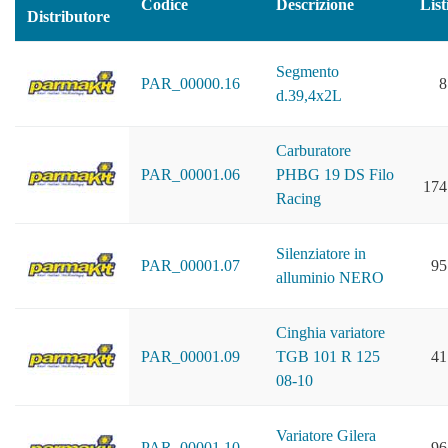
Codice
Descrizione
List
Distributore
Segmento
PAR_00000.16
8
d.39,4x2L
Carburatore
PAR_00001.06
PHBG 19 DS Filo
174
Racing
Silenziatore in
PAR_00001.07
95
alluminio NERO
Cinghia variatore
PAR_00001.09
TGB 101 R 125
41
08-10
Variatore Gilera
PAR_00001.10
96