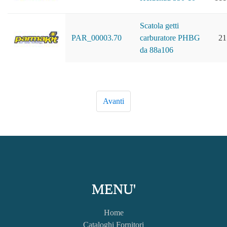
Scatola getti
PAR_00003.70
carburatore PHBG
21
da 88a106
MENU'
Home
Cataloghi Fornitori