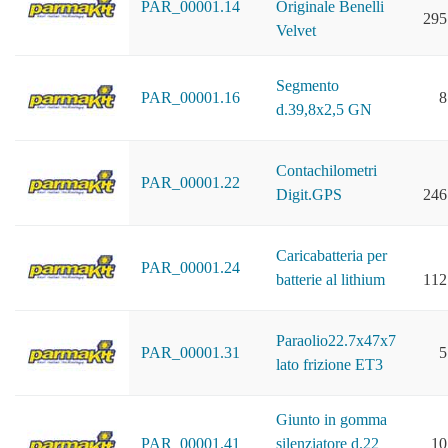
PAR_00001.14
Originale Benelli
295
Velvet
Segmento
PAR_00001.16
8
d.39,8x2,5 GN
Contachilometri
PAR_00001.22
Digit.GPS
246
Caricabatteria per
PAR_00001.24
batterie al lithium
112
Paraolio22.7x47x7
PAR_00001.31
5
lato frizione ET3
Giunto in gomma
PAR_00001.41
silenziatore d.22
10