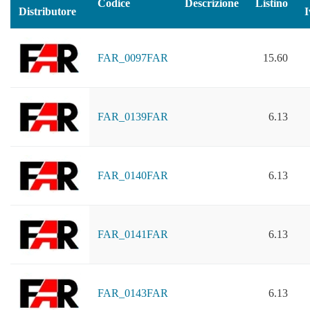
Codice
Descrizione
Listino
Distributore
I
FAR_0097FAR
15.60
FAR_0139FAR
6.13
FAR_0140FAR
6.13
FAR_0141FAR
6.13
FAR_0143FAR
6.13